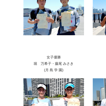
女子優勝
堀 万希子・藤尾 みさき
(月 島 学 園)