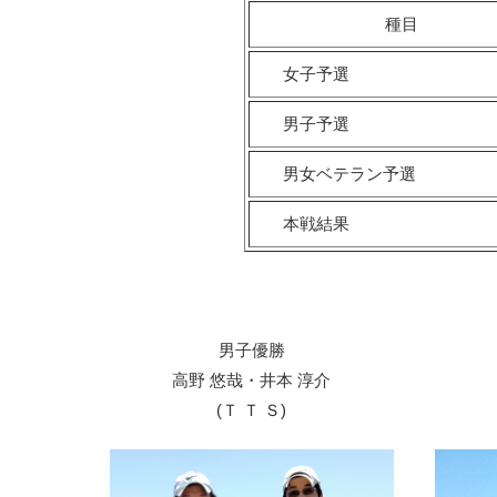
種目
女子予選
男子予選
男女ベテラン予選
本戦結果
男子優勝
高野 悠哉・井本 淳介
(Ｔ Ｔ Ｓ)