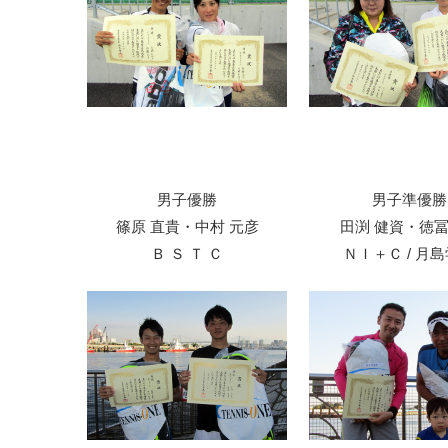
男子優勝
男子準優勝
篠原 直貴・中村 元彦
田渕 健資・徳
Ｂ Ｓ Ｔ Ｃ
ＮＩ＋Ｃ / 月