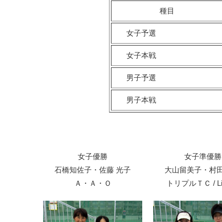
種目
女子予選
女子本戦
男子予選
男子本戦
女子優勝
女子準優勝
石橋知佐子・佐藤 光子
大山留美子・村田
Ａ・Ａ・Ｏ
トリプルＴＣ / Lib