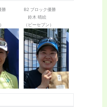
優勝
B2 ブロック優勝
鈴木 晴絵
）
（ビーセブン）