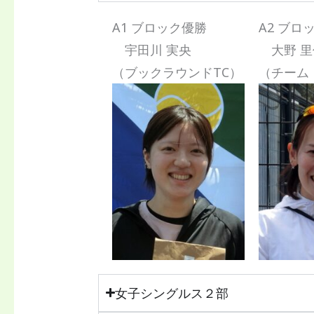
A1 ブロック優勝
A2 ブロ
宇田川 実央
大野 里
（ブックラウンドTC）
（チーム 
女子シングルス２部