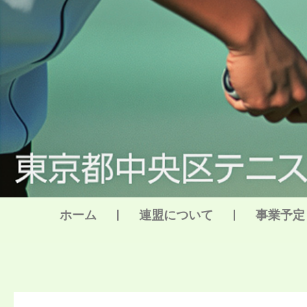
内
容
を
ス
キ
ッ
プ
ホーム
連盟について
事業予定