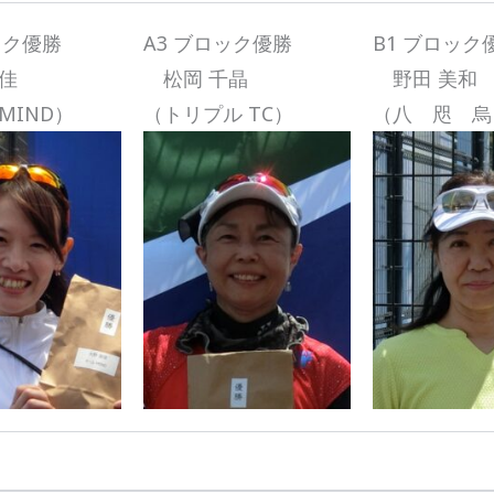
ック優勝
A3 ブロック優勝
B1 ブロック
佳
松岡 千晶
野田 美和
MIND）
（トリプル TC）
（八 咫 烏