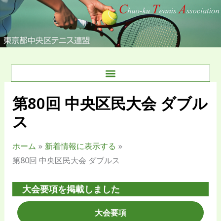
内
容
を
ス
キ
ッ
プ
第80回 中央区民大会 ダブル
ス
ホーム
新着情報に表示する
第80回 中央区民大会 ダブルス
大会要項を掲載しました
大会要項